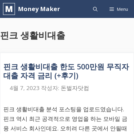
컨
Money Maker
Menu
텐
츠
핀크 생활비대출
로
건
너
뛰
핀크 생활비대출 한도 500만원 무직자
기
대출 자격 금리 (+후기)
4월 7, 2023
작성자:
돈벌자닷컴
핀크 생활비대출 분석 포스팅을 업로드였습니다.
핀크 역시 최근 공격적으로 영업을 하는 모바일 금
융 서비스 회사인데요. 오히려 다른 곳에서 안될때