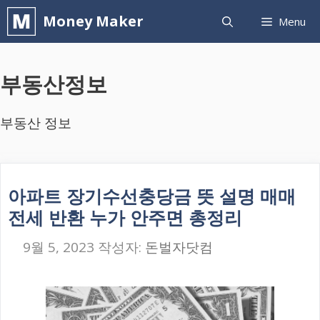
컨
Money Maker
Menu
텐
츠
부동산정보
로
건
부동산 정보
너
뛰
기
아파트 장기수선충당금 뜻 설명 매매
전세 반환 누가 안주면 총정리
9월 5, 2023
작성자:
돈벌자닷컴