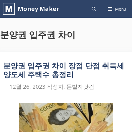
컨
Money Maker
Menu
텐
츠
분양권 입주권 차이
로
건
너
뛰
분양권 입주권 차이 장점 단점 취득세
기
양도세 주택수 총정리
12월 26, 2023
작성자:
돈벌자닷컴