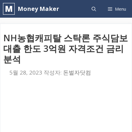
컨
Money Maker
Menu
텐
츠
로
NH농협캐피탈 스탁론 주식담보
건
대출 한도 3억원 자격조건 금리
너
분석
뛰
기
5월 28, 2023
작성자:
돈벌자닷컴