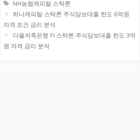
테
태
NH농협캐피탈 스탁론
고
그
하나캐피탈 스탁론 주식담보대출 한도 6억원
리
자격 조건 금리 분석
다올저축은행 Fi 스탁론 주식담보대출 한도 3억
원 자격 금리 분석