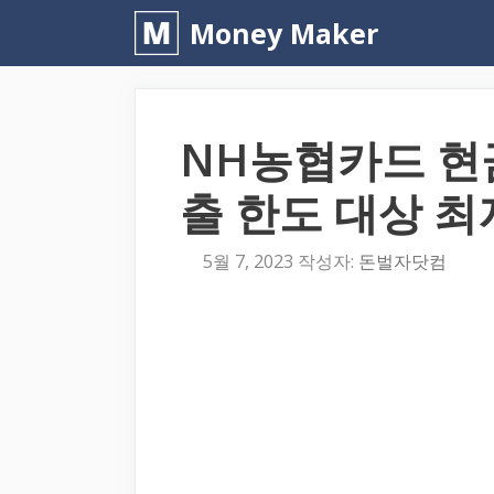
컨
Money Maker
텐
츠
로
NH농협카드 
건
너
출 한도 대상 
뛰
기
5월 7, 2023
작성자:
돈벌자닷컴