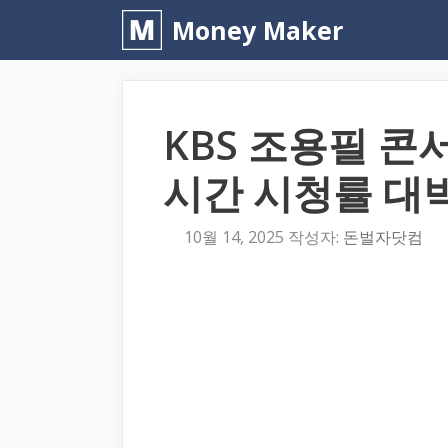
컨
Money Maker
텐
츠
로
KBS 조용필 
건
너
시간 시청률 대박
뛰
기
10월 14, 2025
작성자:
돈벌자닷컴