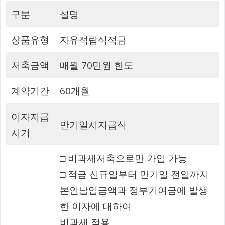
구분
설명
상품유형
자유적립식적금
저축금액
매월 70만원 한도
계약기간
60개월
이자지급
만기일시지급식
시기
□ 비과세저축으로만 가입 가능
□ 적금 신규일부터 만기일 전일까지
본인납입금액과 정부기여금에 발생
한 이자에 대하여
비과세 적용