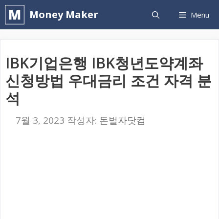
컨
Money Maker
Menu
텐
츠
로
IBK기업은행 IBK청년도약계좌
건
신청방법 우대금리 조건 자격 분
너
석
뛰
기
7월 3, 2023
작성자:
돈벌자닷컴