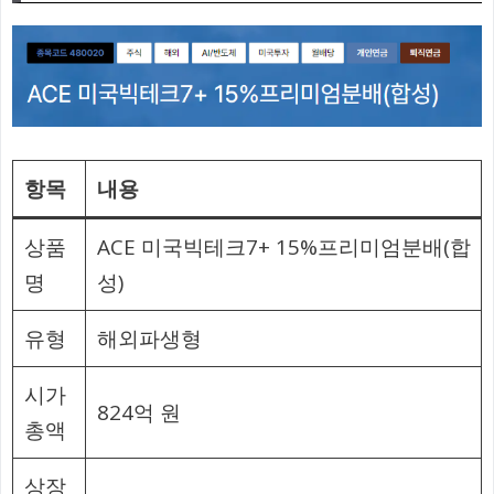
항목
내용
상품
ACE 미국빅테크7+ 15%프리미엄분배(합
명
성)
유형
해외파생형
시가
824억 원
총액
상장