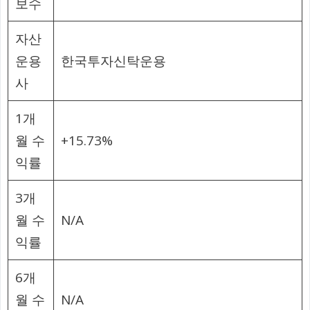
보수
자산
운용
한국투자신탁운용
사
1개
월 수
+15.73%
익률
3개
월 수
N/A
익률
6개
월 수
N/A