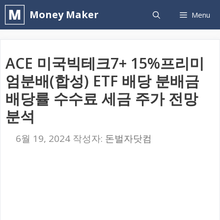
컨
Money Maker
Menu
텐
츠
로
ACE 미국빅테크7+ 15%프리미
건
엄분배(합성) ETF 배당 분배금
너
배당률 수수료 세금 주가 전망
뛰
분석
기
6월 19, 2024
작성자:
돈벌자닷컴