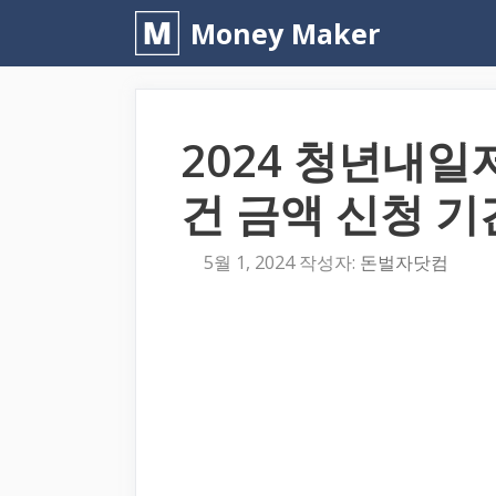
컨
Money Maker
텐
츠
로
2024 청년내일
건
너
건 금액 신청 기
뛰
기
5월 1, 2024
작성자:
돈벌자닷컴