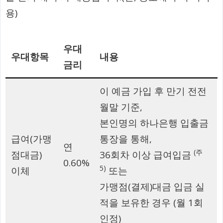
용)
우대
우대항목
내용
금리
이 예금 가입 후 만기 전전
월말 기준,
본인명의 하나은행 입출금
급여(가맹
통장을 통해,
연
(주
점대금)
36회차 이상 급여입금
0.60%
5)
이체
또는
가맹점(결제)대금 입금 실
적을 보유한 경우 (월 1회
인정)