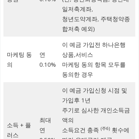
일저축계좌,
청년도약계좌, 주택청약종
합저축 예외)
이 예금 가입전 하나은행
마케팅 동
연
상품,서비스
의
0.10%
마케팅 동의 항목 모두를
동의한 경우
이 예금 가입신청 시점 및
가입후 1년
주기로 심사한 개인소득금
최대
액의
소득 + 플
(주6)
연
소득요건 충족
횟수에
러스