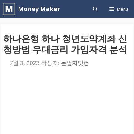
컨
Money Maker
Menu
텐
츠
로
하나은행 하나 청년도약계좌 신
건
청방법 우대금리 가입자격 분석
너
뛰
7월 3, 2023
작성자:
돈벌자닷컴
기