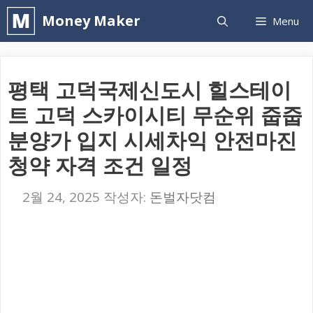
컨
Money Maker
Menu
텐
츠
로
평택 고덕국제신도시 힐스테이
건
트 고덕 스카이시티 무순위 줍줍
너
분양가 입지 시세차익 안전마진
뛰
청약 자격 조건 일정
기
2월 24, 2025
작성자:
돈벌자닷컴