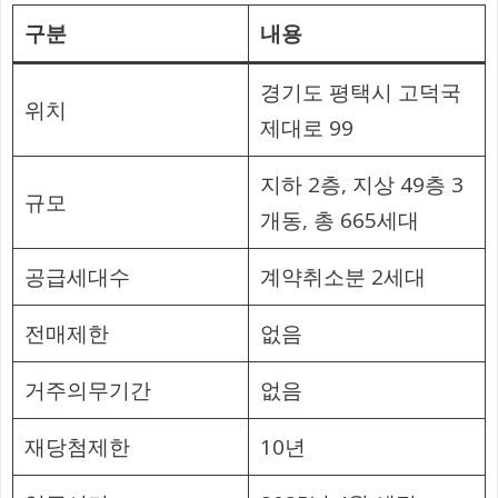
구분
내용
경기도 평택시 고덕국
위치
제대로 99
지하 2층, 지상 49층 3
규모
개동, 총 665세대
공급세대수
계약취소분 2세대
전매제한
없음
거주의무기간
없음
재당첨제한
10년