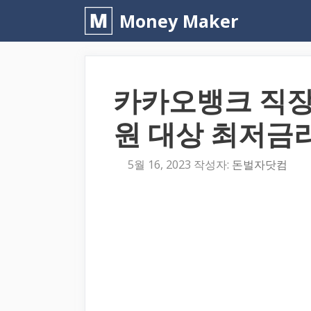
컨
Money Maker
텐
츠
로
카카오뱅크 직장
건
너
원 대상 최저금
뛰
기
5월 16, 2023
작성자:
돈벌자닷컴