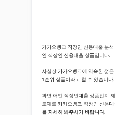
카카오뱅크 직장인 신용대출 분석 
인 직장인 신용대출 상품입니다.
사실상 카카오뱅크에 익숙한 젊은
1순위 상품이라고 할 수 있습니다.
과연 어떤 직장인대출 상품인지 제
토대로 카카오뱅크 직장인 신용대
를 자세히 봐주시기 바랍니다.