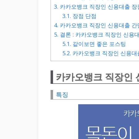
3.
카카오뱅크 직장인 신용대출 장
3.1.
장점 단점
4.
카카오뱅크 직장인 신용대출 간
5.
결론 : 카카오뱅크 직장인 신용
5.1.
같이보면 좋은 포스팅
5.2.
카카오뱅크 직장인 신용대출
카카오뱅크 직장인 
특징