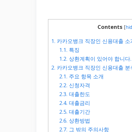
Contents
[
hi
1.
카카오뱅크 직장인 신용대출 소
1.1.
특징
1.2.
상환계획이 있어야 합니다.
2.
카카오뱅크 직장인 신용대출 분
2.1.
주요 항목 소개
2.2.
신청자격
2.3.
대출한도
2.4.
대출금리
2.5.
대출기간
2.6.
상환방법
2.7.
그 밖의 주의사항