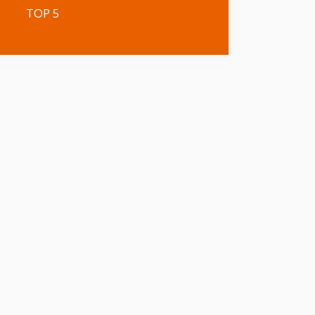
TOP 5