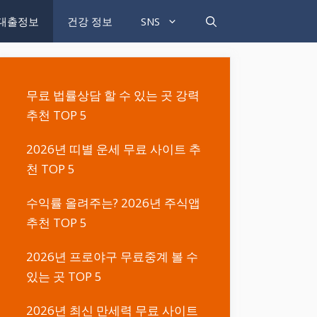
대출정보
건강 정보
SNS
무료 법률상담 할 수 있는 곳 강력
추천 TOP 5
2026년 띠별 운세 무료 사이트 추
천 TOP 5
수익률 올려주는? 2026년 주식앱
추천 TOP 5
2026년 프로야구 무료중계 볼 수
있는 곳 TOP 5
2026년 최신 만세력 무료 사이트