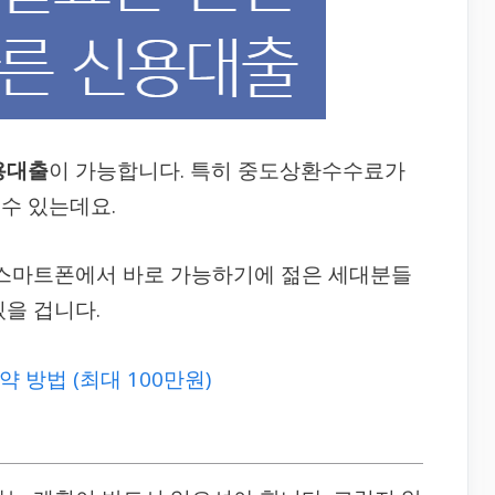
용대출
이 가능합니다. 특히 중도상환수수료가
수 있는데요.
 스마트폰에서 바로 가능하기에 젊은 세대분들
있을 겁니다.
 방법 (최대 100만원)