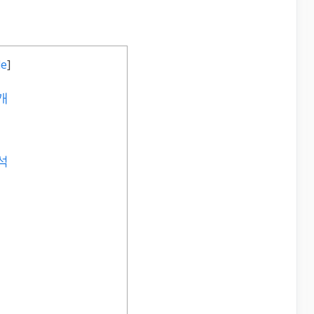
de
]
개
석