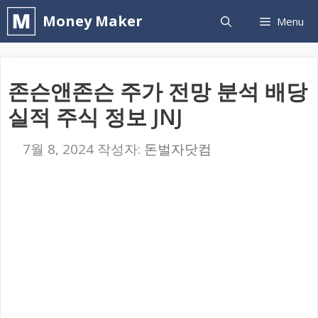
컨
Money Maker
Menu
텐
츠
로
존슨앤존슨 주가 전망 분석 배당
건
실적 주식 정보 JNJ
너
뛰
7월 8, 2024
작성자:
돈벌자닷컴
기