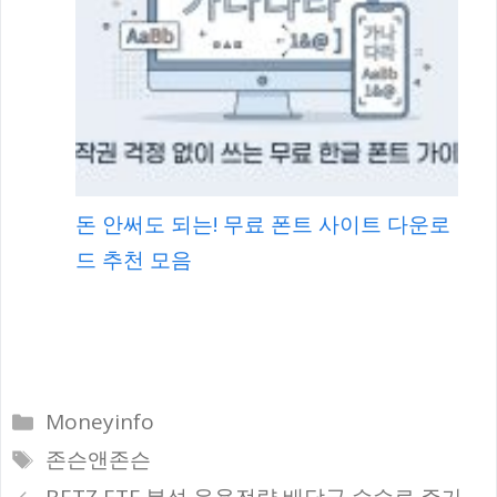
돈 안써도 되는! 무료 폰트 사이트 다운로
드 추천 모음
카
Moneyinfo
테
태
존슨앤존슨
고
그