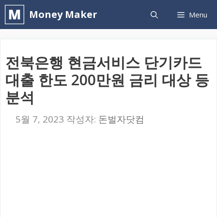
컨
Money Maker
Menu
텐
츠
로
전북은행 현금서비스 단기카드
건
대출 한도 200만원 금리 대상 등
너
분석
뛰
기
5월 7, 2023
작성자:
돈벌자닷컴