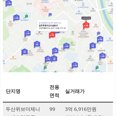
전용
단지명
실거래가
면적
두산위브더제니
99
3억 6,916만원