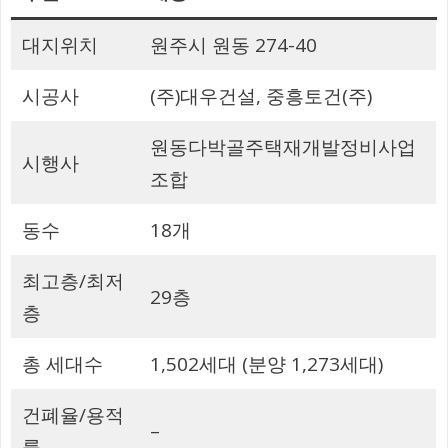
대지위치
원주시 원동 274-40
시공사
(주)대우건설, 중흥토건(주)
원동다박골주택재개발정비사업
시행사
조합
동수
18개
최고층/최저
29층
층
총 세대수
1,502세대 (분양 1,273세대)
건폐율/용적
–
률