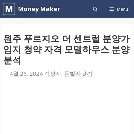
컨
Money Maker
Menu
텐
츠
로
원주 푸르지오 더 센트럴 분양가
건
입지 청약 자격 모델하우스 분양
너
분석
뛰
기
4월 26, 2024
작성자:
돈벌자닷컴