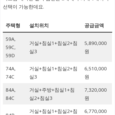
선택이 가능한데요.
주택형
설치위치
공급금액
59A,
거실+침실1+침실2+침
5,890,000
59C,
실3
원
59D
74A,
거실+침실1+침실2+침
6,510,000
74C
실3
원
84A,
거실+주방+침실1+침
7,320,000
84C
실2+침실3
원
거실+침실1+침실2+침
6,770,000