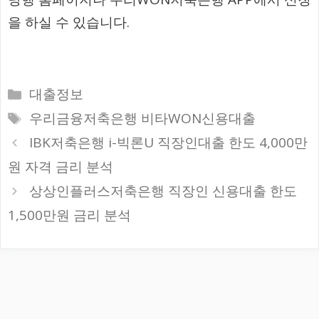
을 하실 수 있습니다.
카
대출정보
테
태
우리금융저축은행 비타WON신용대출
고
그
IBK저축은행 i-빅론U 직장인대출 한도 4,000만
리
원 자격 금리 분석
상상인플러스저축은행 직장인 신용대출 한도
1,500만원 금리 분석