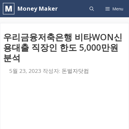
컨
Money Maker
Menu
텐
츠
로
우리금융저축은행 비타WON신
건
용대출 직장인 한도 5,000만원
너
분석
뛰
기
5월 23, 2023
작성자:
돈벌자닷컴