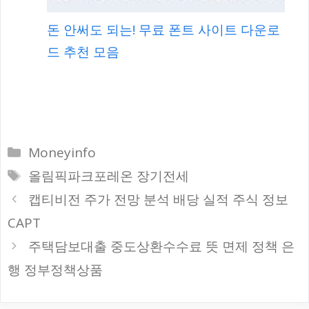
돈 안써도 되는! 무료 폰트 사이트 다운로
드 추천 모음
카
Moneyinfo
테
태
올림픽파크포레온 장기전세
고
그
캡티비전 주가 전망 분석 배당 실적 주식 정보
리
CAPT
주택담보대출 중도상환수수료 뜻 면제 정책 은
행 정부정책상품