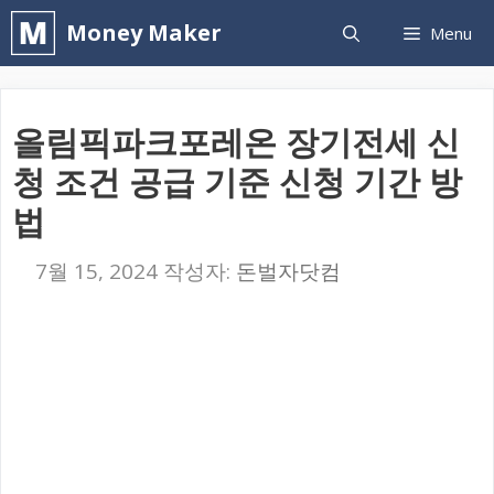
컨
Money Maker
Menu
텐
츠
로
올림픽파크포레온 장기전세 신
건
청 조건 공급 기준 신청 기간 방
너
법
뛰
기
7월 15, 2024
작성자:
돈벌자닷컴