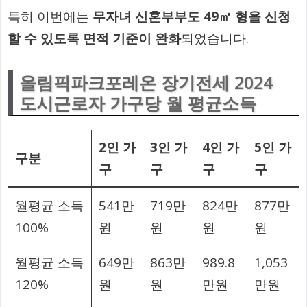
특히 이번에는
무자녀 신혼부부도 49㎡ 형을 신청
할 수 있도록 면적 기준이 완화
되었습니다.
올림픽파크포레온 장기전세 2024
도시근로자 가구당 월 평균소득
2인 가
3인 가
4인 가
5인 가
구분
구
구
구
구
월평균 소득
541만
719만
824만
877만
100%
원
원
원
원
월평균 소득
649만
863만
989.8
1,053
120%
원
원
만원
만원