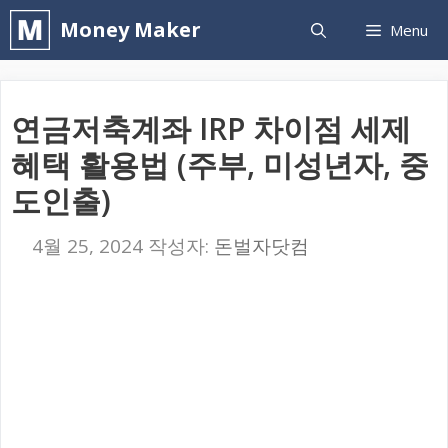
컨
Money Maker
Menu
텐
츠
로
연금저축계좌 IRP 차이점 세제
건
혜택 활용법 (주부, 미성년자, 중
너
도인출)
뛰
기
4월 25, 2024
작성자:
돈벌자닷컴