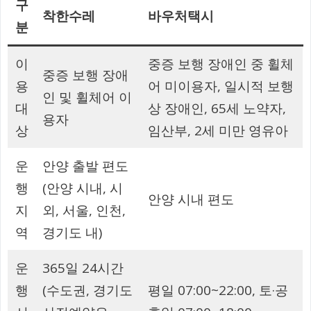
구
착한수레
바우처택시
분
이
중증 보행 장애인 중 휠체
중증 보행 장애
용
어 미이용자, 일시적 보행
인 및 휠체어 이
대
상 장애인, 65세 노약자,
용자
상
임산부, 2세 미만 영유아
운
안양 출발 편도
행
(안양 시내, 시
안양 시내 편도
지
외, 서울, 인천,
역
경기도 내)
운
365일 24시간
행
(수도권, 경기도
평일 07:00~22:00, 토·공