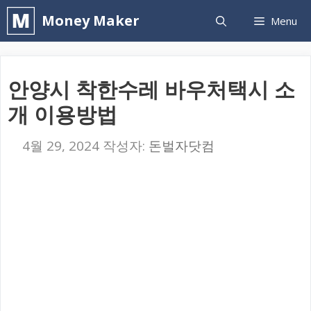
컨
Money Maker
Menu
텐
츠
로
안양시 착한수레 바우처택시 소
건
개 이용방법
너
뛰
4월 29, 2024
작성자:
돈벌자닷컴
기