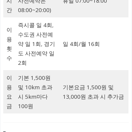
시
사전예약은
휴일 07:00~18:00
간
08:00~20:00)
즉시콜 일 4회,
이
수도권 사전예
용
약 일 1회, 경기
일 4회/월 16회
횟
도 사전예약 일
수
2회
이
기본 1,500원
용
및 10km 초과
기본요금 1,500원 및
요
시 5km마다
13,000원 초과 시 추가금
금
100원