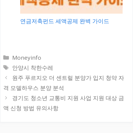
연금저축펀드 세액공제 완벽 가이드
카
Moneyinfo
테
태
안양시 착한수레
고
그
원주 푸르지오 더 센트럴 분양가 입지 청약 자
리
격 모델하우스 분양 분석
경기도 청소년 교통비 지원 사업 지원 대상 금
액 신청 방법 유의사항