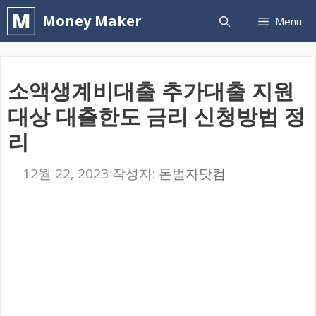
컨
Money Maker
Menu
텐
츠
로
소액생계비대출 추가대출 지원
건
대상 대출한도 금리 신청방법 정
너
리
뛰
기
12월 22, 2023
작성자:
돈벌자닷컴