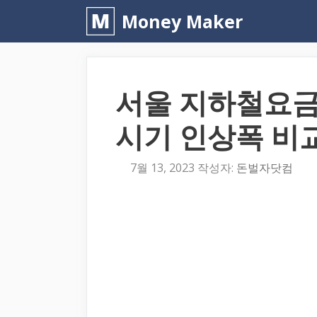
컨
Money Maker
텐
츠
로
서울 지하철요금
건
너
시기 인상폭 비교 
뛰
기
7월 13, 2023
작성자:
돈벌자닷컴