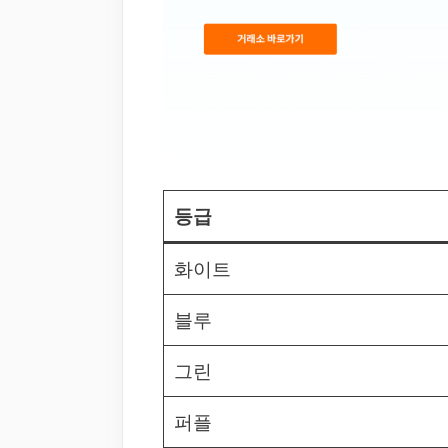
등급
화이트
블루
그린
퍼플