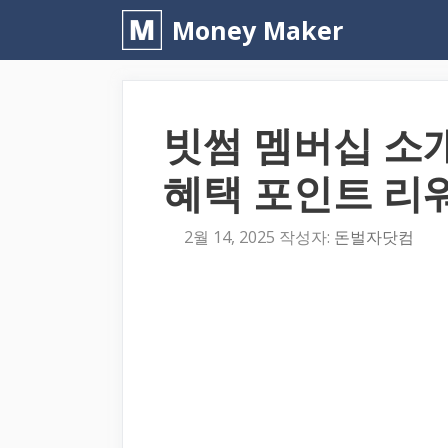
컨
Money Maker
텐
츠
로
빗썸 멤버십 소
건
너
혜택 포인트 리
뛰
기
2월 14, 2025
작성자:
돈벌자닷컴