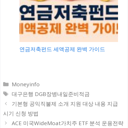
연금저축펀드 세액공제 완벽 가이드
카
Moneyinfo
테
태
대구은행 DGB장병내일준비적금
고
그
기본형 공익직불제 소개 지원 대상 내용 지급
리
시기 신청 방법
ACE 미국WideMoat가치주 ETF 분석 운용전략