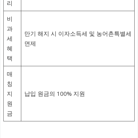
리
비
과
만기 해지 시 이자소득세 및 농어촌특별세
세
면제
혜
택
매
칭
지
납입 원금의 100% 지원
원
금