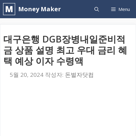
컨
Money Maker
Menu
텐
츠
로
대구은행 DGB장병내일준비적
건
금 상품 설명 최고 우대 금리 혜
너
택 예상 이자 수령액
뛰
기
5월 20, 2024
작성자:
돈벌자닷컴