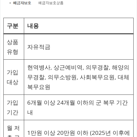
구분
내용
상품
자유적금
유형
현역병사, 상근예비역, 의무경찰, 해양의
가입
무경찰, 의무소방원, 사회복무요원, 대체
대상
복무요원
가입
6개월 이상 24개월 이하의 군 복무 기간
기간
내
월 저
1만원 이상 20만원 이하 (2025년 이후에