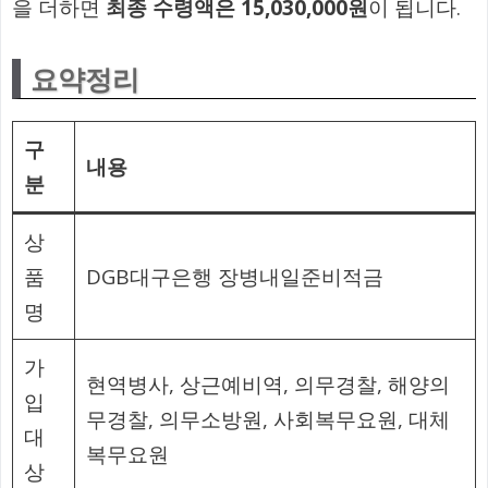
을 더하면
최종 수령액은 15,030,000원
이 됩니다.
요약정리
구
내용
분
상
품
DGB대구은행 장병내일준비적금
명
가
현역병사, 상근예비역, 의무경찰, 해양의
입
무경찰, 의무소방원, 사회복무요원, 대체
대
복무요원
상