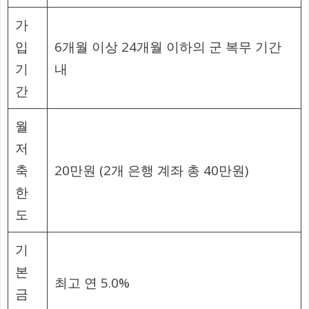
가
입
6개월 이상 24개월 이하의 군 복무 기간
기
내
간
월
저
축
20만원 (2개 은행 계좌 총 40만원)
한
도
기
본
최고 연 5.0%
금