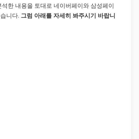
 분석한 내용을 토대로 네이버페이와 삼성페이
겠습니다.
그럼 아래를 자세히 봐주시기 바랍니