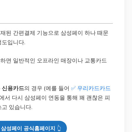
탑재된 간편결제 기능으로 삼성페이 하나 때문
정도입니다.
 하면 일반적인 오프라인 매장이나 교통카드
는 신용카드
의 경우 (예를 들어
✅ 우리카드카드
코에서 다시 삼성페이 연동을 통해 꽤 괜찮은 피
쓰고 있습니다.
X 삼성페이 공식홈페이지
👆