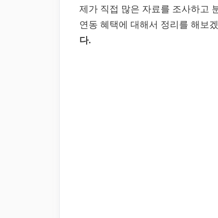
제가 직접 많은 자료를 조사하고
연동 혜택에 대해서 정리를 해보
다.