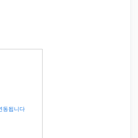
 연동됩니다