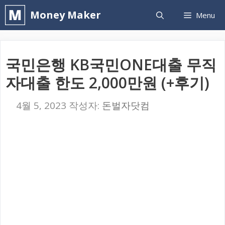
컨
Money Maker
Menu
텐
츠
로
국민은행 KB국민ONE대출 무직
건
자대출 한도 2,000만원 (+후기)
너
뛰
4월 5, 2023
작성자:
돈벌자닷컴
기