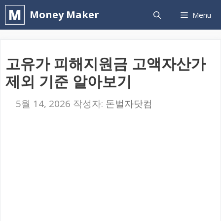
컨
Money Maker
Menu
텐
츠
로
고유가 피해지원금 고액자산가
건
제외 기준 알아보기
너
뛰
5월 14, 2026
작성자:
돈벌자닷컴
기