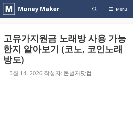
컨
Money Maker
Menu
텐
츠
로
고유가지원금 노래방 사용 가능
건
한지 알아보기 (코노, 코인노래
너
방도)
뛰
기
5월 14, 2026
작성자:
돈벌자닷컴