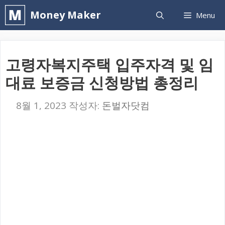
컨
Money Maker
Menu
텐
츠
로
고령자복지주택 입주자격 및 임
건
대료 보증금 신청방법 총정리
너
뛰
8월 1, 2023
작성자:
돈벌자닷컴
기