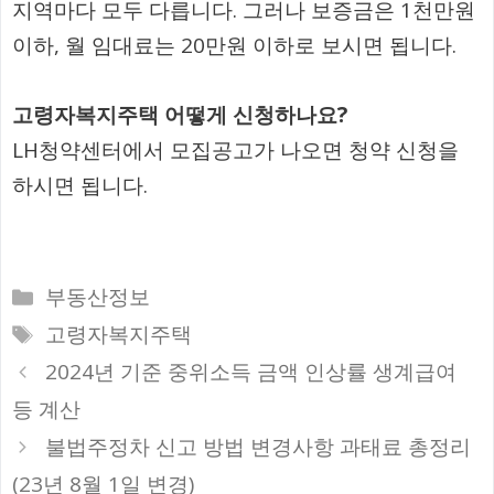
지역마다 모두 다릅니다. 그러나 보증금은 1천만원
이하, 월 임대료는 20만원 이하로 보시면 됩니다.
고령자복지주택 어떻게 신청하나요?
LH청약센터에서 모집공고가 나오면 청약 신청을
하시면 됩니다.
카
부동산정보
테
태
고령자복지주택
고
그
2024년 기준 중위소득 금액 인상률 생계급여
리
등 계산
불법주정차 신고 방법 변경사항 과태료 총정리
(23년 8월 1일 변경)