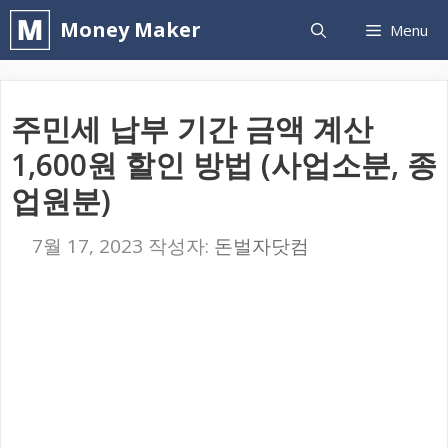
컨
Money Maker
Menu
텐
츠
로
주민세 납부 기간 금액 계산
건
1,600원 할인 방법 (사업소분, 종
너
업원분)
뛰
기
7월 17, 2023
작성자:
돈벌자닷컴