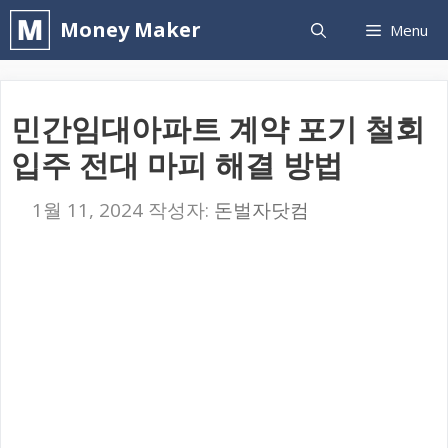
컨
Money Maker
Menu
텐
츠
로
민간임대아파트 계약 포기 철회
건
입주 전대 마피 해결 방법
너
뛰
1월 11, 2024
작성자:
돈벌자닷컴
기